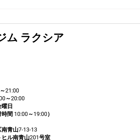
ニン
お得なキャンペーン7月末ま
す。
で実施中！
で結
な食
ジム ラクシア
まう
本当
時的
的な
とで
ーニ
～21:00
00～20:00
金曜日
間 10:00～19:00）
青山7-13-13
トヒル南青山201号室