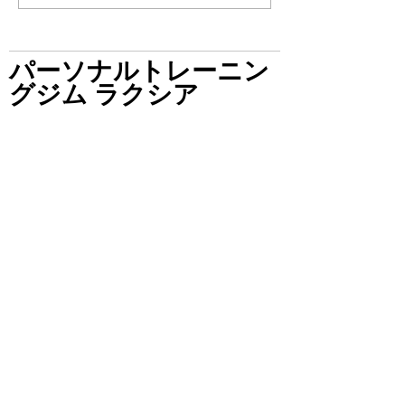
かし、夏前になる
結果を求めすぎて
端な食事制限や過
パーソナルトレーニン
してしまうケース
グジム ラクシア
りません。本当に
は、無理をして一
ることではなく、
麻布十番店
体づくりを継続し
です。 まず、夏
営業時間
ーニングで重
平日 10:00～21:00
土日祝 10:00～20:00
定休日 金曜日
（電話受付時間 10:00～19:00）
東京都港区麻布十番1-10-3
モンテプラザ麻布806号室
​麻布十番駅5a出口 徒歩0分