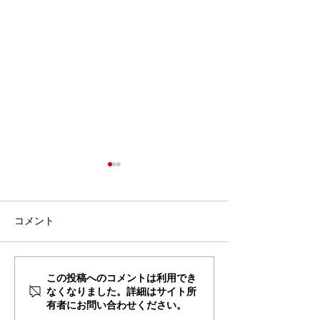
猛暑こそ、運動
康に。
夏が近づくこの季
コメント
を引き締めたい」
自信を持てる身体
い」「健康的に夏
お得なキャンペーン7月末
この投稿へのコメントは利用でき
い」と考え、トレ
なくなりました。詳細はサイト所
まで実施中！
有者にお問い合わせください。
始める方が増えて